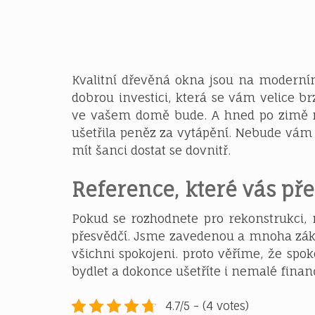
Kvalitní
dřevěná okna
jsou na moderním,
dobrou investici, která se vám velice brz
ve vašem domě bude. A hned po zimě m
ušetřila peněz za vytápění. Nebude vám 
mít šanci dostat se dovnitř.
Reference, které vás př
Pokud se rozhodnete pro rekonstrukci, ne
přesvědčí. Jsme zavedenou a mnoha záka
všichni spokojeni. proto věříme, že spo
bydlet a dokonce ušetříte i nemalé finan
4.7/5 - (4 votes)