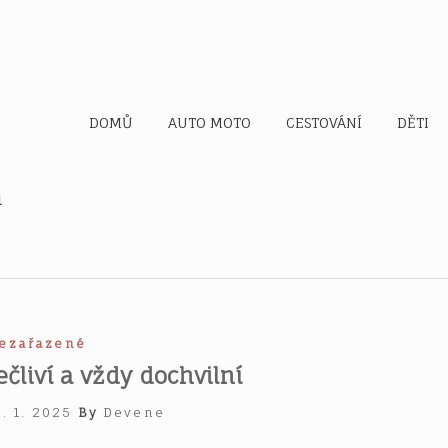
d
DOMŮ
AUTO MOTO
CESTOVÁNÍ
DĚTI
u
ezařazené
čliví a vždy dochvilní
. 1. 2025
By
Devene