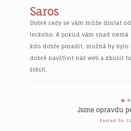
Skip
Saros
to
content
Dobré rady se vám může dostat o
leckoho. A pokud vám snad nemá
kdo dobře poradit, možná by bylo
dobré navštívit náš web a zkusit t
štěstí.
N
Jsme opravdu pe
Posted On
20