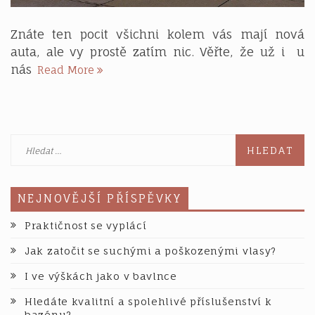
Znáte ten pocit všichni kolem vás mají nová
auta, ale vy prostě zatím nic. Věřte, že už i u
Mít
nás
Read More
zánovní
auto
do
tří
Vyhledávání
dnů?
Proč,
ne.
NEJNOVĚJŠÍ PŘÍSPĚVKY
Praktičnost se vyplácí
Jak zatočit se suchými a poškozenými vlasy?
I ve výškách jako v bavlnce
Hledáte kvalitní a spolehlivé příslušenství k
bazénu?