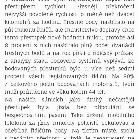
přestupkem rychlost. Přesněji překročení
nejvyšší povolené rychlosti o méně než dvacet
kilometrů za hodinu. Trestné body nasbíralo na
půl milionu řidičů, ale ministerstvo dopravy chce
tento přestupek nově hodnotit nulou, protože asi
8 procent z nich nasbíralo plný počet dvanácti
trestných bodů a na rok přišli o řidičský průkaz.
Z analýzy stavu bodového systémů vyplývá, že
bodovaných přestupků bylo u více než sedmi
procent všech registrovaných řidičů. Na 80%
z celkového počtu bodovaných motoristů, tvoří
muži průměrně ve věku kolem 44 let.
Na našich silnicích jako druhý nečastější
přestupek byla jízda bez připoutání se
bezpečnostním pásem. Také držení mobilního
telefonu za jízdy mnohdy policisté pokutovali a
odebírali řidičům body. Na třetím místě, spolu
s nedáním přednosti v jízdě, je nezastavení na