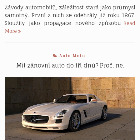
Závody automobilů, záležitost stará jako průmysl
samotný. První z nich se odehrály již roku 1867.
Sloužily jako propagace nového způsobu
Read
Auto-
More
moto
sport
Auto Moto
Mít zánovní auto do tří dnů? Proč, ne.