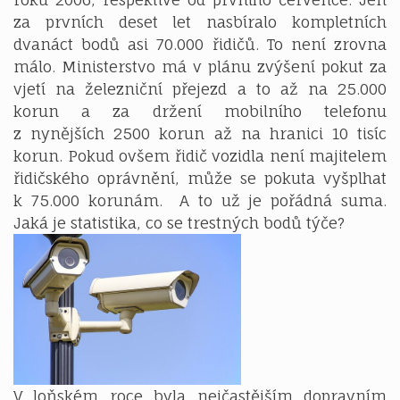
za prvních deset let nasbíralo kompletních
dvanáct bodů asi 70.000 řidičů. To není zrovna
málo. Ministerstvo má v plánu zvýšení pokut za
vjetí na železniční přejezd a to až na 25.000
korun a za držení mobilního telefonu
z nynějších 2500 korun až na hranici 10 tisíc
korun. Pokud ovšem řidič vozidla není majitelem
řidičského oprávnění, může se pokuta vyšplhat
k 75.000 korunám. A to už je pořádná suma.
Jaká je statistika, co se trestných bodů týče?
V loňském roce byla nejčastějším dopravním