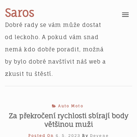
Skip
Saros
to
Toggle
navigatio
content
Dobré rady se vám může dostat
od leckoho. A pokud vám snad
nemá kdo dobře poradit, možná
by bylo dobré navštívit náš web a
zkusit tu štěstí.
Auto Moto
Za překročení rychlosti sbírají body
většinou muži
Posted On
6. 5. 2023
By
Devene