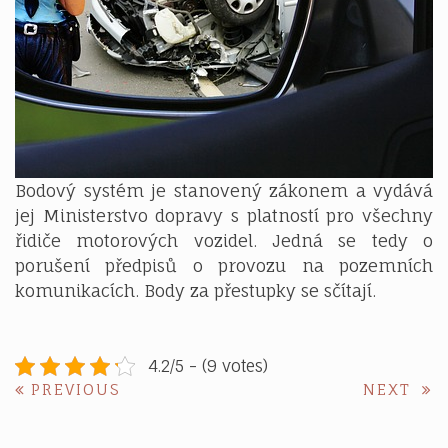
Bodový systém je stanovený zákonem a vydává
jej Ministerstvo dopravy s platností pro všechny
řidiče motorových vozidel. Jedná se tedy o
porušení předpisů o provozu na pozemních
komunikacích. Body za přestupky se sčítají.
4.2/5 - (9 votes)
Navigace
PREVIOUS
NE
PREVIOUS
NEXT
POST:
POS
pro