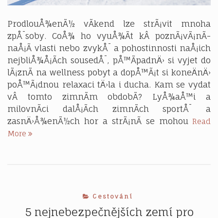
ProdlouÅ¾enÃ½ vÃ­kend lze strÃ¡vit mnoha
zpÅ¯soby. CoÅ¾ ho vyuÅ¾Ã­t kÂ poznÃ¡vÃ¡nÃ­
naÅ¡Ã­ vlasti nebo zvykÅ¯ a pohostinnosti naÅ¡ich
nejbliÅ¾Å¡Ã­ch sousedÅ¯, pÅ™Ã­padnÄ› si vyjet do
lÃ¡znÃ­ na wellness pobyt a dopÅ™Ã¡t si koneÄnÄ›
poÅ™Ã¡dnou relaxaci tÄ›la i ducha. Kam se vydat
vÂ tomto zimnÃ­m obdobÃ­? LyÅ¾aÅ™i a
milovnÃ­ci dalÅ¡Ã­ch zimnÃ­ch sportÅ¯ a
zasnÄ›Å¾enÃ½ch hor a strÃ¡nÃ­ se mohou
Read
Kam
More
si
vyrazit
na
prodloužený
víkend
Cestování
5 nejnebezpečnějších zemí pro