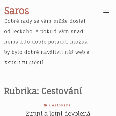
Skip
Saros
to
Toggle
navigatio
content
Dobré rady se vám může dostat
od leckoho. A pokud vám snad
nemá kdo dobře poradit, možná
by bylo dobré navštívit náš web a
zkusit tu štěstí.
Rubrika:
Cestování
Cestování
Zimní a letní dovolená