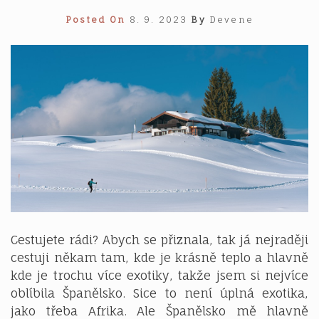
Posted On
8. 9. 2023
By
Devene
Cestujete rádi? Abych se přiznala, tak já nejraději
cestuji někam tam, kde je krásně teplo a hlavně
kde je trochu více exotiky, takže jsem si nejvíce
oblíbila Španělsko. Sice to není úplná exotika,
jako třeba Afrika. Ale Španělsko mě hlavně