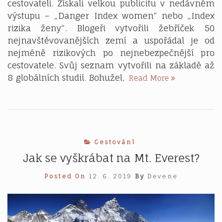
cestovateli. Získali velkou publicitu v nedávném
výstupu – „Danger Index women“ nebo „Index
rizika ženy“. Blogeři vytvořili žebříček 50
nejnavštěvovanějších zemí a uspořádal je od
nejméně rizikových po nejnebezpečnější pro
cestovatele. Svůj seznam vytvořili na základě až
5
8 globálních studií. Bohužel,
Read More
nejnebezpečn
zemí
pro
cestující
ženy
Cestování
Jak se vyškrábat na Mt. Everest?
Posted On
12. 6. 2019
By
Devene