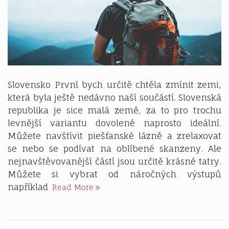
Slovensko První bych určitě chtěla zmínit zemi,
která byla ještě nedávno naší součástí. Slovenská
republika je sice malá země, za to pro trochu
levnější variantu dovolené naprosto ideální.
Můžete navštívit piešťanské lázně a zrelaxovat
se nebo se podívat na oblíbené skanzeny. Ale
nejnavštěvovanější částí jsou určitě krásné tatry.
Můžete si vybrat od náročných výstupů
Na
například
Read More
dovolenou
k
sousedům