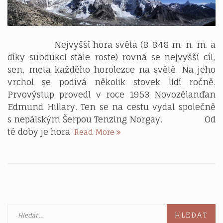
Nejvyšší hora světa (8 848 m. n. m. a
díky subdukci stále roste) rovná se nejvyšší cíl,
sen, meta každého horolezce na světě. Na jeho
vrchol se podívá několik stovek lidí ročně.
Prvovýstup provedl v roce 1953 Novozélanďan
Edmund Hillary. Ten se na cestu vydal společně
s nepálským Šerpou Tenzing Norgay. Od
Jak
té doby je hora
Read More
se
vyškrábat
na
Mt.
Everest?
Vyhledávání