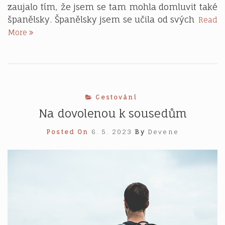
zaujalo tím, že jsem se tam mohla domluvit také
španělsky. Španělsky jsem se učila od svých
Read
Zimní
More
a
letní
dovolená
Cestování
Na dovolenou k sousedům
Posted On
6. 5. 2023
By
Devene