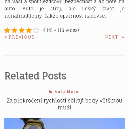
na vaši a spolujezdcovu bezpečnost a až poté na
auto. Auto je stroj, ale lidský život je
nenahraditelný. Takže opatrnost nadevše.
4.1/5 - (13 votes)
Navigace
PREVIOUS
NE
PREVIOUS
NEXT
POST:
POS
pro
příspěvek
Related Posts
Auto Moto
Za překročení rychlosti sbírají body většinou
muži