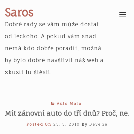
Skip
Saros
to
Toggle
navigatio
content
Dobré rady se vám může dostat
od leckoho. A pokud vám snad
nemá kdo dobře poradit, možná
by bylo dobré navštívit náš web a
zkusit tu štěstí.
Auto Moto
Mít zánovní auto do tří dnů? Proč, ne.
Posted On
25. 5. 2019
By
Devene