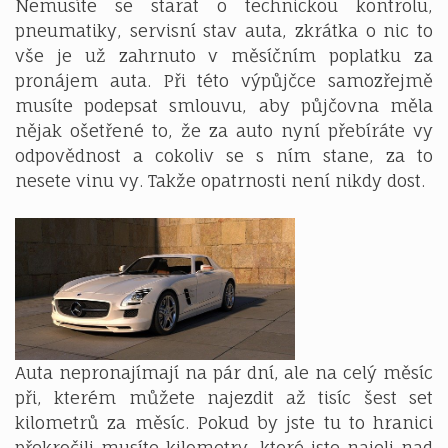
Nemusíte se starat o technickou kontrolu,
pneumatiky, servisní stav auta, zkrátka o nic to
vše je už zahrnuto v měsíčním poplatku za
pronájem auta. Při této výpůjčce samozřejmě
musíte podepsat smlouvu, aby půjčovna měla
nějak ošetřené to, že za auto nyní přebíráte vy
odpovědnost a cokoliv se s ním stane, za to
nesete vinu vy. Takže opatrnosti není nikdy dost.
Auta nepronajímají na pár dní, ale na celý měsíc
při, kterém můžete najezdit až tisíc šest set
kilometrů za měsíc. Pokud by jste tu to hranici
překročili musíte kilometry, které jste najeli nad