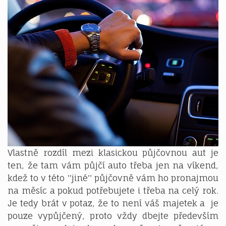
Vlastně rozdíl mezi klasickou půjčovnou aut je
ten, že tam vám půjčí auto třeba jen na víkend,
kdež to v této ''jiné'' půjčovně vám ho pronajmou
na měsíc a pokud potřebujete i třeba na celý rok.
Je tedy brát v potaz, že to není váš majetek a je
pouze vypůjčený, proto vždy dbejte především