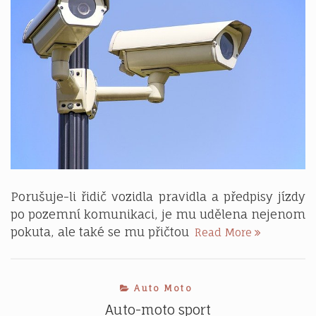
Porušuje-li řidič vozidla pravidla a předpisy jízdy
po pozemní komunikaci, je mu udělena nejenom
Za
pokuta, ale také se mu přičtou
Read More
překročení
rychlosti
sbírají
Auto Moto
body
většinou
Auto-moto sport