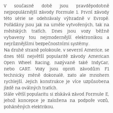
V současné době jsou pravděpodobně
nejpopulárnější závody Formule 1. První závody
této série se odehrávaly výhradně v Evropě.
Pořádány jsou jak na uměle vytvořených, tak na
městských tratích. Dnes jsou vozy běžně
vybaveny tou nejmodernější elektronikou a
nejrůznějšími bezpečnostními systémy.
Na druhé straně polokoule, v severní Americe, se
dnes těší největší popularitě závody American
Open Wheel Racing, nazývané také IndyCar,
nebo CART. Vozy jsou oproti závodům F1
technicky méně dokonalé, zato ale mnohem
rychlejší. Jejich konstrukce je více uzpůsobena
jízdě na oválných tratích.
Stále větší popularitu si získává závod Formule E,
jehož koncepce je založena na podpoře vozů,
poháněných elektrikou.