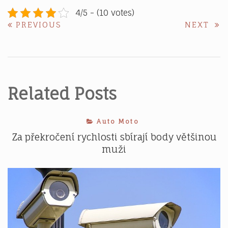
4/5 - (10 votes)
Navigace
PREVIOUS
NE
PREVIOUS
NEXT
POST:
POS
pro
příspěvek
Related Posts
Auto Moto
Za překročení rychlosti sbírají body většinou
muži