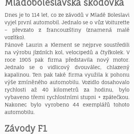
Mladoboleslavská škodovka
Dnes je to 114 let, co ze závodů v Mladé Boleslavi
vyjel první automobil. Jednalo se o vůz Voiturette
– převzato z francouzštiny (znamená malé
vozítko).
Pánové Laurin a Klement se nejprve soustředili
na výrobu jízdních kol, velocipedů a čtyřkolek. V
roce 1905 pak firma představila nový motor.
Jednalo se o vidlicový dvouválec, chlazený
kapalinou. Ten pak také firma využila k pohonu
výše zmíněného automobilu. Vozidlo dosahovalo
rychlosti až 40 kilometrů za hodinu, bylo
vybaveno třemi rychlostními stupni + zpátečkou.
Nakonec bylo vyrobeno 44 exemplářů tohoto
automobilu.
Závody F1