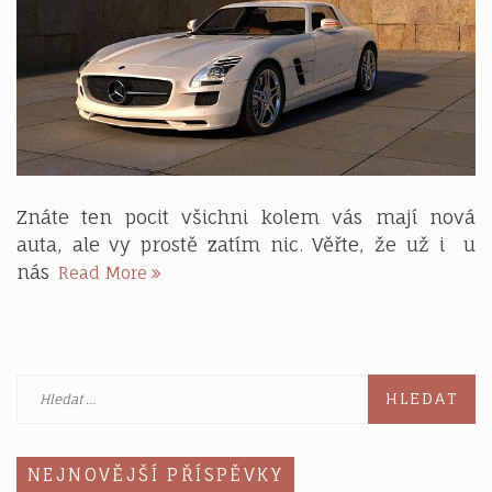
Znáte ten pocit všichni kolem vás mají nová
auta, ale vy prostě zatím nic. Věřte, že už i u
Mít
nás
Read More
zánovní
auto
do
tří
Vyhledávání
dnů?
Proč,
ne.
NEJNOVĚJŠÍ PŘÍSPĚVKY