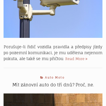
Porušuje-li řidič vozidla pravidla a předpisy jízdy
po pozemní komunikaci, je mu udělena nejenom
Za
pokuta, ale také se mu přičtou
Read More
překročení
rychlosti
sbírají
Auto Moto
body
většinou
Mít zánovní auto do tří dnů? Proč, ne.
muži