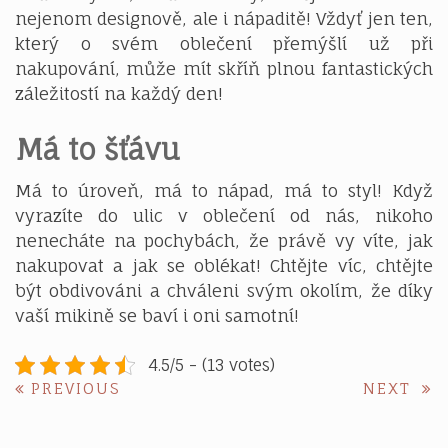
nejenom designově, ale i nápaditě! Vždyť jen ten,
který o svém oblečení přemýšlí už při
nakupování, může mít skříň plnou fantastických
záležitostí na každý den!
Má to šťávu
Má to úroveň, má to nápad, má to styl! Když
vyrazíte do ulic v oblečení od nás, nikoho
nenecháte na pochybách, že právě vy víte, jak
nakupovat a jak se oblékat! Chtějte víc, chtějte
být obdivováni a chváleni svým okolím, že díky
vaší mikině se baví i oni samotní!
4.5/5 - (13 votes)
Navigace
PREVIOUS
NE
PREVIOUS
NEXT
POST:
POS
pro