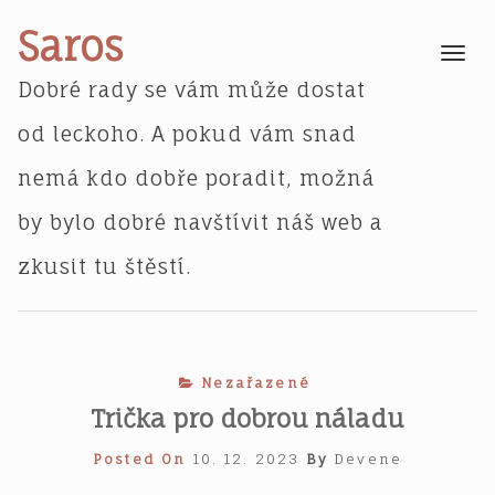
Skip
Saros
to
Toggle
navigatio
content
Dobré rady se vám může dostat
od leckoho. A pokud vám snad
nemá kdo dobře poradit, možná
by bylo dobré navštívit náš web a
zkusit tu štěstí.
Nezařazené
Trička pro dobrou náladu
Posted On
10. 12. 2023
By
Devene