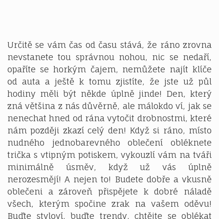
Určitě se vám čas od času stává, že ráno zrovna
nevstanete tou správnou nohou, nic se nedaří,
opaříte se horkým čajem, nemůžete najít klíče
od auta a ještě k tomu zjistíte, že jste už půl
hodiny měli být někde úplně jinde! Den, který
zná většina z nás důvěrně, ale málokdo ví, jak se
nenechat hned od rána vytočit drobnostmi, které
nám později zkazí celý den! Když si ráno, místo
nudného jednobarevného oblečení obléknete
trička s vtipným potiskem
, vykouzlí vám na tváři
minimálně úsměv, když už vás úplně
nerozesmějí! A nejen to! Budete dobře a vkusně
oblečeni a zároveň přispějete k dobré náladě
všech, kterým spočine zrak na vašem oděvu!
Buďte styloví, buďte trendy, chtějte se oblékat