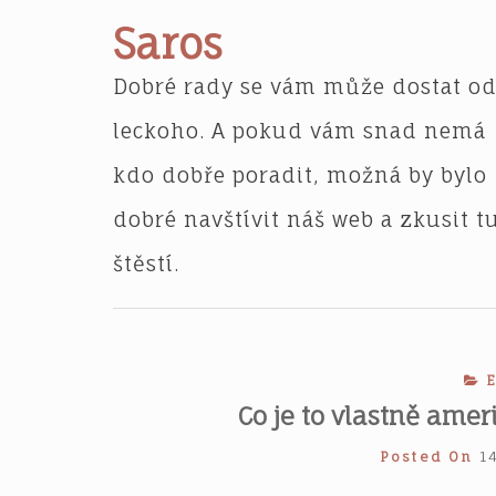
Skip
Saros
to
content
Dobré rady se vám může dostat o
leckoho. A pokud vám snad nemá
kdo dobře poradit, možná by bylo
dobré navštívit náš web a zkusit t
štěstí.
Co je to vlastně ame
Posted On
1