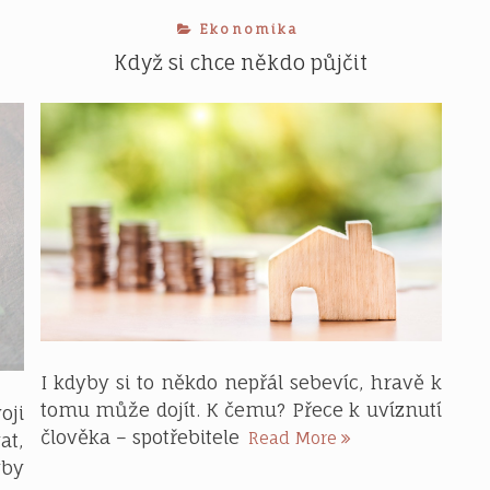
Ekonomika
Když si chce někdo půjčit
I kdyby si to někdo nepřál sebevíc, hravě k
tomu může dojít. K čemu? Přece k uvíznutí
oji
Když
člověka – spotřebitele
Read More
at,
si
yby
chce