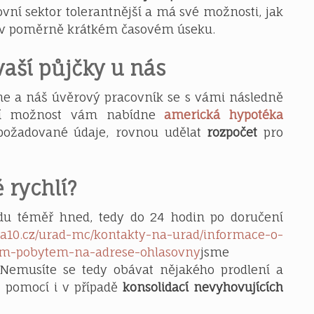
kovní sektor tolerantnější a má své možnosti, jak
c v poměrně krátkém časovém úseku.
vaší půjčky u nás
ne a náš úvěrový pracovník se s vámi následně
alší možnost vám nabídne
americká hypotéka
i požadované údaje, rovnou udělat
rozpočet
pro
 rychlí?
vdu téměř hned, tedy do 24 hodin po doručení
ha10.cz/urad-mc/kontakty-na-urad/informace-o-
ym-pobytem-na-adrese-ohlasovny
jsme
 Nemusíte se tedy obávat nějakého prodlení a
u pomocí i v případě
konsolidací nevyhovujících