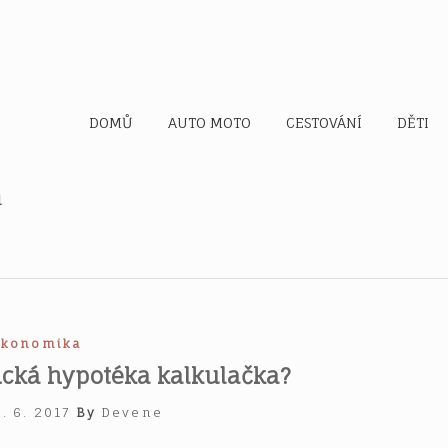
d
DOMŮ
AUTO MOTO
CESTOVÁNÍ
DĚTI
u
Ekonomika
rická hypotéka kalkulačka?
4. 6. 2017
By
Devene