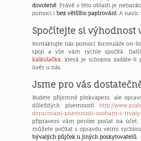
dovolené
. Právě v této oblasti je neban
pomoci i
bez většího papírování
. A naví
Spočítejte si výhodnost 
Kontaktujte nás pomocí formuláře on-li
spojí a vše vám rychle spočítá. D
kalkulačka
, která je schopna zadáte-l
úvěr u nás.
Jsme pro vás dostatečně
Budete příjemně překvapeni, ale opra
důležitých písemností
http://www.pra
dorucovani-pisemnosti-osobam-s-trval
připraveni vám peníze poslat na účet.
můžete počítat s opravdu velmi rychlo
bývalých půjček u jiných poskytovatelů
.