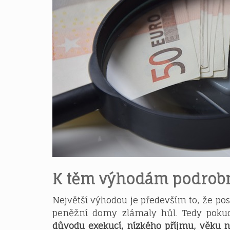
K těm výhodám podrobn
Největší výhodou je především to, že po
peněžní domy zlámaly hůl. Tedy pok
důvodu exekucí, nízkého příjmu, věku n