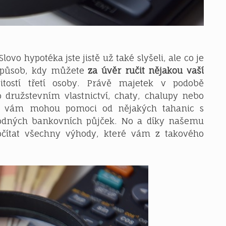
lovo hypotéka jste jistě už také slyšeli, ale co je
 způsob, kdy můžete
za úvěr ručit nějakou vaší
itostí třetí osoby. Právě majetek v podobě
 družstevním vlastnictví, chaty, chalupy nebo
lu, vám mohou pomoci od nějakých tahanic s
hodných bankovních půjček. No a díky našemu
očítat všechny výhody, které vám z takového