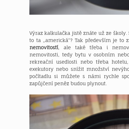
Výraz kalkulačka jistě znáte už ze školy. S
to ta „americká“? Tak především je to
nemovitostí
, ale také třeba i nemov
nemovitosti, tedy bytu v osobním nebo
rekreační usedlosti nebo třeba hote
exekutory nebo snížit množství nevý
počítadlu si můžete s námi rychle sp
zapůjčení peněz budou plynout.