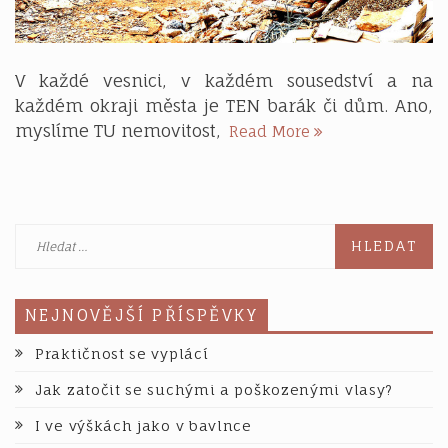
V každé vesnici, v každém sousedství a na
každém okraji města je TEN barák či dům. Ano,
Když
myslíme TU nemovitost,
Read More
pomáhají
přátelé
a
sousedi
Vyhledávání
NEJNOVĚJŠÍ PŘÍSPĚVKY
Praktičnost se vyplácí
Jak zatočit se suchými a poškozenými vlasy?
I ve výškách jako v bavlnce