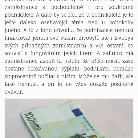
zaměstnance a pochopitelně i pro soukromé
podnikatele. A dalo by se říci, že u podnikatelů je to
ještě daleko ožehavější téma než u kohokoliv
jiného. A to z toho důvodu, že podnikatelé nemusí
financovat jenom své vlastní živobytí, ale i živobytí
svých případných zaměstnanců a vše ostatní, co
souvisí s fungováním jejich firem. A zatímco má
zaměstnanec aspoň tu jistotu, že příští měsíc zase
dostane očekávanou výplatu, podnikatel nemůže
stoprocentně počítat s ničím. Může se mu dařit, ale
také nemusí, a on to ne vždy dokáže pozitivně
ovlivnit.