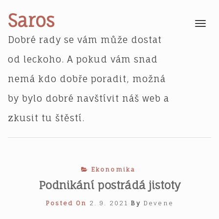
Skip
Saros
to
Toggle
navigatio
content
Dobré rady se vám může dostat
od leckoho. A pokud vám snad
nemá kdo dobře poradit, možná
by bylo dobré navštívit náš web a
zkusit tu štěstí.
Ekonomika
Podnikání postrádá jistoty
Posted On
2. 9. 2021
By
Devene