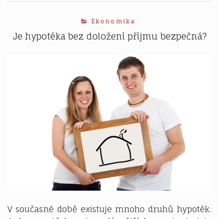
nemovitosti
dobrý
Ekonomika
nápad?
Je hypotéka bez doložení příjmu bezpečná?
V současné době existuje mnoho druhů hypoték.