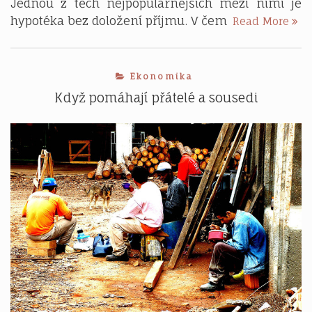
Jednou z těch nejpopulárnějších mezi nimi je
Je
hypotéka bez doložení příjmu. V čem
Read More
hyp
bez
dol
Ekonomika
pří
bez
Když pomáhají přátelé a sousedi