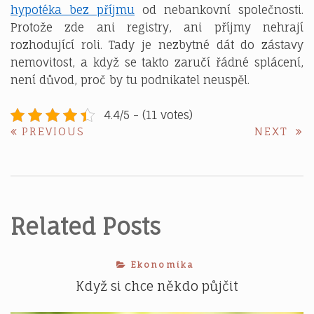
hypotéka bez příjmu
od nebankovní společnosti.
Protože zde ani registry, ani příjmy nehrají
rozhodující roli. Tady je nezbytné dát do zástavy
nemovitost, a když se takto zaručí řádné splácení,
není důvod, proč by tu podnikatel neuspěl.
4.4/5 - (11 votes)
Navigace
PREVIOUS
NE
PREVIOUS
NEXT
POST:
POS
pro
příspěvek
Related Posts
Ekonomika
Když si chce někdo půjčit