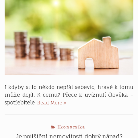
I kdyby si to někdo nepřál sebevíc, hravě k tomu
může dojít. K čemu? Přece k uvíznutí člověka –
Když
spotřebitele
Read More
si
chce
někdo
Ekonomika
půjčit
Je pojištění nemovitosti dobrý nápad?