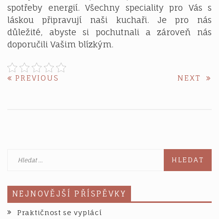
spotřeby energií. Všechny speciality pro Vás s
láskou připravují naši kuchaři. Je pro nás
důležité, abyste si pochutnali a zároveň nás
doporučili Vašim blízkým.
Navigace
PREVIOUS
NE
PREVIOUS
NEXT
POST:
POS
pro
příspěvek
Vyhledávání
NEJNOVĚJŠÍ PŘÍSPĚVKY
Praktičnost se vyplácí