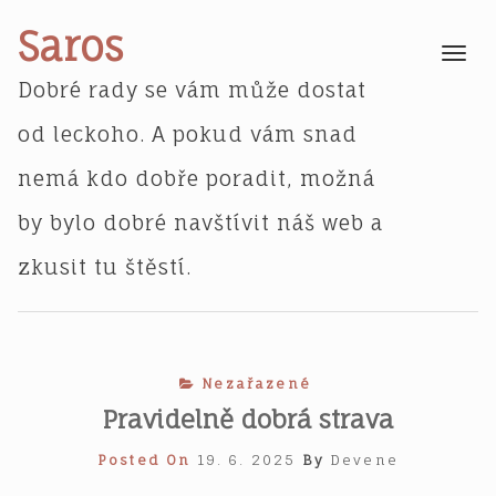
Skip
Saros
to
Toggle
navigatio
content
Dobré rady se vám může dostat
od leckoho. A pokud vám snad
nemá kdo dobře poradit, možná
by bylo dobré navštívit náš web a
zkusit tu štěstí.
Nezařazené
Pravidelně dobrá strava
Posted On
19. 6. 2025
By
Devene