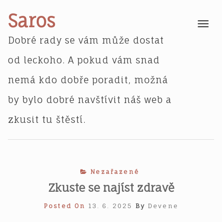
Skip
Saros
to
Toggle
navigatio
content
Dobré rady se vám může dostat
od leckoho. A pokud vám snad
nemá kdo dobře poradit, možná
by bylo dobré navštívit náš web a
zkusit tu štěstí.
Nezařazené
Zkuste se najíst zdravě
Posted On
13. 6. 2025
By
Devene