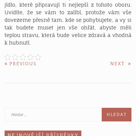
jídlo, které připravují ti nejlepší z tohoto oboru.
Uvidíte, že se vám to zalíbí, protože vám vše
dovezeme přesně tam, kde se pohybujete, a vy si
tak budete muset jen vše ohřát, abyste měli
teplou stravu, která bude velice zdravá a vhodná
k hubnutí.
Navigace
PREVIOUS
NE
PREVIOUS
NEXT
POST:
POS
pro
příspěvek
Vyhledávání
NEJNOVĚJŠÍ PŘÍSPĚVKY