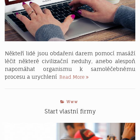
Někteří lidé jsou obdařeni darem pomocí masáží
léčit některé civilizační neduhy, anebo alespoň
napomáhat organismu k samoléčebnému
Jak
procesu a urychlení
Read More
uspět
na
Internetu
Www
s
masérskými
Start vlastní firmy
kurzy