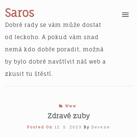
Skip
Saros
to
Toggle
navigatio
content
Dobré rady se vám může dostat
od leckoho. A pokud vám snad
nemá kdo dobře poradit, možná
by bylo dobré navštívit náš web a
zkusit tu štěstí.
Www
Zdravé zuby
Posted On
12. 5. 2023
By
Devene