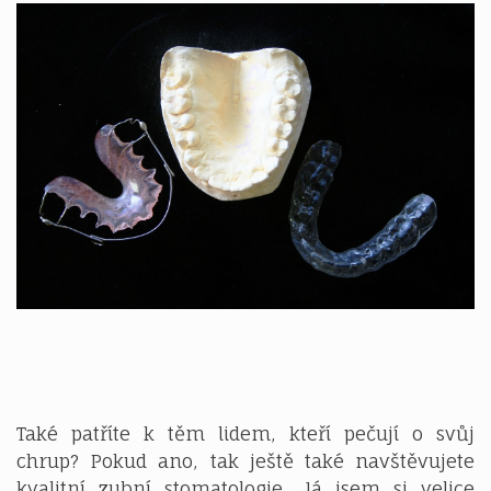
Také patříte k těm lidem, kteří pečují o svůj
chrup? Pokud ano, tak ještě také navštěvujete
kvalitní zubní stomatologie. Já jsem si velice