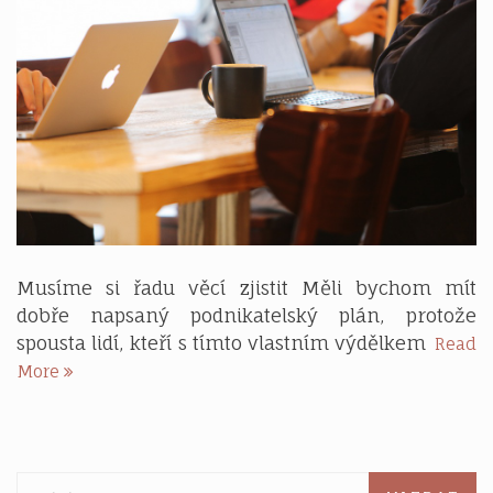
Musíme si řadu věcí zjistit Měli bychom mít
dobře napsaný podnikatelský plán, protože
spousta lidí, kteří s tímto vlastním výdělkem
Read
Start
More
vlastní
firmy
Vyhledávání