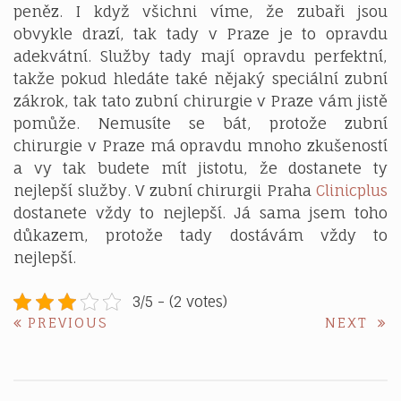
peněz. I když všichni víme, že zubaři jsou
obvykle drazí, tak tady v Praze je to opravdu
adekvátní. Služby tady mají opravdu perfektní,
takže pokud hledáte také nějaký speciální zubní
zákrok, tak tato zubní chirurgie v Praze vám jistě
pomůže. Nemusíte se bát, protože zubní
chirurgie v Praze má opravdu mnoho zkušeností
a vy tak budete mít jistotu, že dostanete ty
nejlepší služby. V zubní chirurgii Praha
Clinicplus
dostanete vždy to nejlepší. Já sama jsem toho
důkazem, protože tady dostávám vždy to
nejlepší.
3/5 - (2 votes)
Navigace
PREVIOUS
NE
PREVIOUS
NEXT
POST:
POS
pro
příspěvek