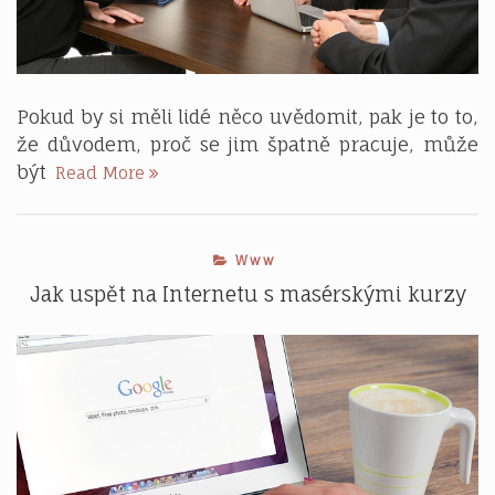
Pokud by si měli lidé něco uvědomit, pak je to to,
že důvodem, proč se jim špatně pracuje, může
Mějte
být
Read More
uklizenou
kancelář
Www
Jak uspět na Internetu s masérskými kurzy