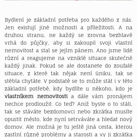
Bydlení je základní potřeba pro každého z nás.
Jen existují jiné možnosti a příležitosti. A na
druhou stranu, ne každý se zrovna bezhlavě
vrhá do půjčky, aby si zakoupil svoji vlastní
nemovitost a stal se jejím pánem. Ano jsme lidé
různí a reagujeme na vzniklé situace skutečně
každý jinak. Pokud se ale dostanete do zoufalé
situace, z které tak nějak není úniku, tak se
stébla chytáte. V podstatě se to může stát i v této
základní potřebě, kdy bydlíte u někoho, kdo je
vlastníkem nemovitosti
a dále vám pronájem
nechce prodloužit. Co teď? Aniž byste o to stáli,
tak se stáváte bezdomovci nebo zkrátka musíte
opustit město, kde nyní setrváváte a hledat nový
domov. Ale možná je tu ještě jiná cesta, kterou
zastíní různé problémy a starosti a vy ji zkrátka