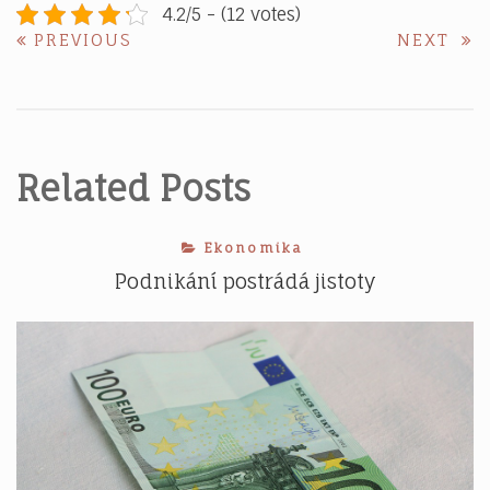
4.2/5 - (12 votes)
Navigace
PREVIOUS
NE
PREVIOUS
NEXT
POST:
POS
pro
příspěvek
Related Posts
Ekonomika
Podnikání postrádá jistoty