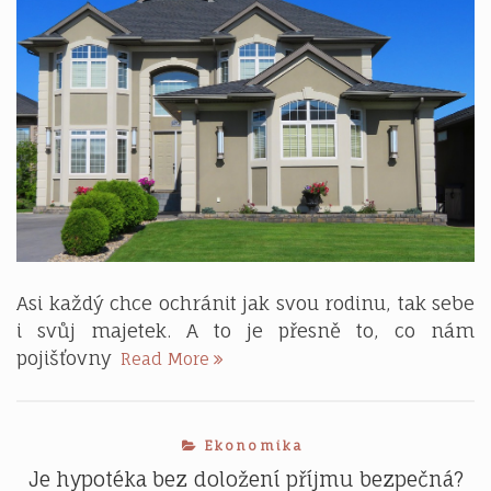
Asi každý chce ochránit jak svou rodinu, tak sebe
i svůj majetek. A to je přesně to, co nám
Je
pojišťovny
Read More
pojištění
nemovitosti
dobrý
Ekonomika
nápad?
Je hypotéka bez doložení příjmu bezpečná?