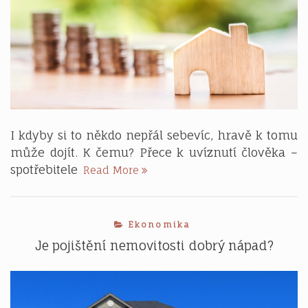
I kdyby si to někdo nepřál sebevíc, hravě k tomu
může dojít. K čemu? Přece k uvíznutí člověka –
Když
spotřebitele
Read More
si
chce
někdo
Ekonomika
půjčit
Je pojištění nemovitosti dobrý nápad?