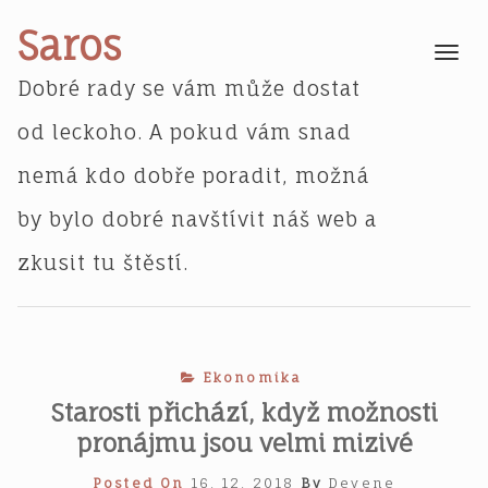
Skip
Saros
to
Toggle
navigatio
content
Dobré rady se vám může dostat
od leckoho. A pokud vám snad
nemá kdo dobře poradit, možná
by bylo dobré navštívit náš web a
zkusit tu štěstí.
Ekonomika
Starosti přichází, když možnosti
pronájmu jsou velmi mizivé
Posted On
16. 12. 2018
By
Devene