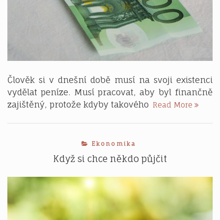
Člověk si v dnešní době musí na svoji existenci
vydělat peníze. Musí pracovat, aby byl finančně
Podnik
zajištěný, protože kdyby takového
Read More
postrá
jistoty
Ekonomika
Když si chce někdo půjčit