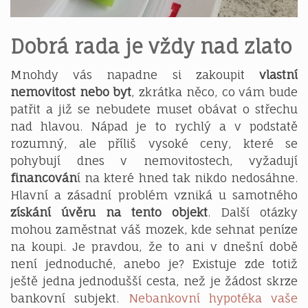
Dobrá rada je vždy nad zlato
Mnohdy vás napadne si zakoupit
vlastní
nemovitost nebo byt
, zkrátka něco, co vám bude
patřit a již se nebudete muset obávat o střechu
nad hlavou. Nápad je to rychlý a v podstatě
rozumný, ale příliš vysoké ceny, které se
pohybují dnes v nemovitostech, vyžadují
financován
í na které hned tak nikdo nedosáhne.
Hlavní a zásadní problém vzniká u samotného
získání úvěru na tento objekt
. Další otázky
mohou zaměstnat váš mozek, kde sehnat peníze
na koupi. Je pravdou, že to ani v dnešní době
není jednoduché, anebo je? Existuje zde totiž
ještě jedna jednodušší cesta, než je žádost skrze
bankovní subjekt.
Nebankovní hypotéka vaše