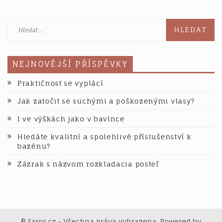
dol
pří
Vyhledávání
bez
NEJNOVĚJŠÍ PŘÍSPĚVKY
Praktičnost se vyplácí
Jak zatočit se suchými a poškozenými vlasy?
I ve výškách jako v bavlnce
Hledáte kvalitní a spolehlivé příslušenství k
bazénu?
Zázrak s názvom rozkladacia posteľ
© Saros.cz - Všechna práva vyhrazena. Powered by