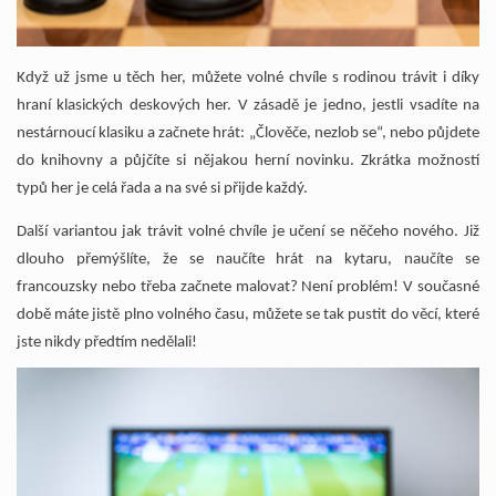
Když už jsme u těch her, můžete volné chvíle s rodinou trávit i díky
hraní klasických deskových her. V zásadě je jedno, jestli vsadíte na
nestárnoucí klasiku a začnete hrát: „Člověče, nezlob se“, nebo půjdete
do knihovny a půjčíte si nějakou herní novinku. Zkrátka možností
typů her je celá řada a na své si přijde každý.
Další variantou jak trávit volné chvíle je učení se něčeho nového. Již
dlouho přemýšlíte, že se naučíte hrát na kytaru, naučíte se
francouzsky nebo třeba začnete malovat? Není problém! V současné
době máte jistě plno volného času, můžete se tak pustit do věcí, které
jste nikdy předtím nedělali!