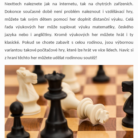
Nexttech
naleznete jak na internetu, tak na chytrých zařízeních.
Dokonce současné době není problém naleznout i vzdělávací hry,
můžete tak svým dětem pomocí her doplnit distanční výuku. Celá
řada výukových her může suplovat výuku matematiky, českého
jazyka nebo i angličtiny. Kromě výukových her můžete hrát i ty
klasické. Pokud se chcete zabavit s celou rodinou, jsou výbornou
variantou takové počítačové hry, které lze hrát ve více lidech. Navíc si
z hraní těchto her můžete udělat rodinnou soutěž!