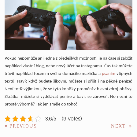
Pokud nepomůže ani jedna z předešlých možností, je na čase si založit
například vlastní blog, nebo nový účet na Instagramu. Čas tak můžete
trávit například focením svého domácího mazlíčka a
psaním
vtipných
textů. Navíc když budete šikovní, můžete si přijít i na pěkné peníze!
Není totiž výjimkou, že se tyto koníčky promění v hlavní zdroj obživy.
Zkrátka, můžete si vydělávat peníze a bavit se zároveň. No nezní to
prostě výborně? Tak jen směle do toho!
3.6/5 - (9 votes)
Navigace
PREVIOUS
NE
PREVIOUS
NEXT
POST:
POS