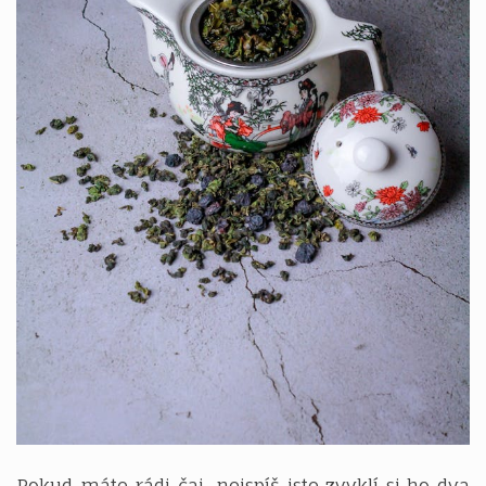
Pokud máte rádi čaj, nejspíš jste zvyklí si ho dva