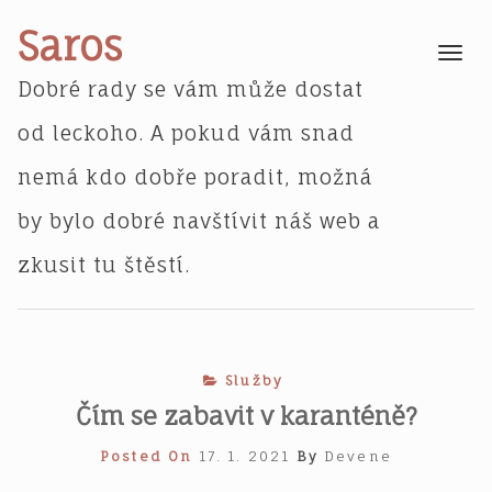
Skip
Saros
to
Toggle
navigatio
content
Dobré rady se vám může dostat
od leckoho. A pokud vám snad
nemá kdo dobře poradit, možná
by bylo dobré navštívit náš web a
zkusit tu štěstí.
Služby
Čím se zabavit v karanténě?
Posted On
17. 1. 2021
By
Devene