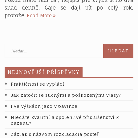
snad denně. Čaje se dají pít po celý rok,
Připravte
protože
Read More
si
hrníček
Vyhledávání
NEJNOVĚJŠÍ PŘÍSPĚVKY
Praktičnost se vyplácí
Jak zatočit se suchými a poškozenými vlasy?
I ve výškách jako v bavlnce
Hledáte kvalitní a spolehlivé příslušenství k
bazénu?
Zázrak s názvom rozkladacia posteľ