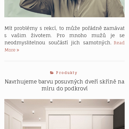
Mít problémy s rekcí, to může pořádně zamávat
s vašim životem. Pro mnoho mužů je se
neodmyslitelnou součástí jich samotných.
Read
Co
More
dělat,
když
vám
Produkty
nefunguje
erekce?
Navrhujeme barvu posuvných dveří skříně na
míru do podkroví