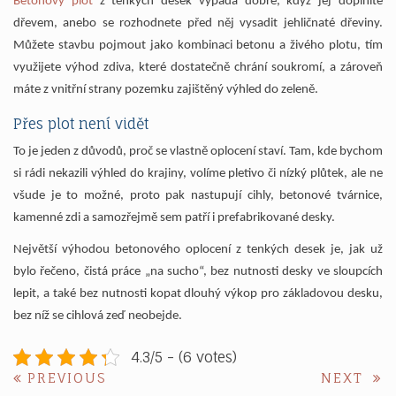
Betonový plot
z tenkých desek vypadá dobře, když jej doplníte
dřevem, anebo se rozhodnete před něj vysadit jehličnaté dřeviny.
Můžete stavbu pojmout jako kombinaci betonu a živého plotu, tím
využijete výhod zdiva, které dostatečně chrání soukromí, a zároveň
máte z vnitřní strany pozemku zajištěný výhled do zeleně.
Přes plot není vidět
To je jeden z důvodů, proč se vlastně oplocení staví. Tam, kde bychom
si rádi nekazili výhled do krajiny, volíme pletivo či nízký plůtek, ale ne
všude je to možné, proto pak nastupují cihly, betonové tvárnice,
kamenné zdi a samozřejmě sem patří i prefabrikované desky.
Největší výhodou betonového oplocení z tenkých desek je, jak už
bylo řečeno, čistá práce „na sucho“, bez nutnosti desky ve sloupcích
lepit, a také bez nutnosti kopat dlouhý výkop pro základovou desku,
bez níž se cihlová zeď neobejde.
4.3/5 - (6 votes)
Navigace
PREVIOUS
NE
PREVIOUS
NEXT
POST:
POS