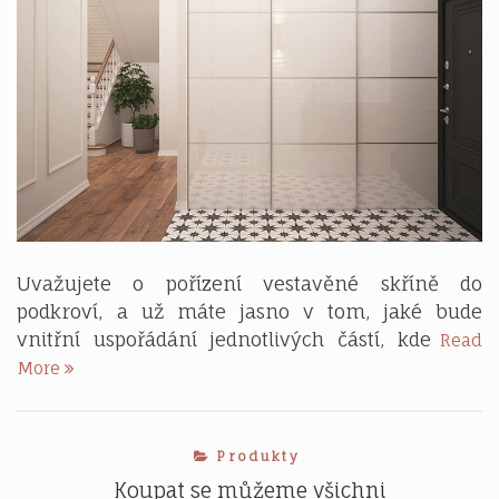
Uvažujete o pořízení vestavěné skříně do
podkroví, a už máte jasno v tom, jaké bude
vnitřní uspořádání jednotlivých částí, kde
Read
Navrhujeme
More
barvu
posuvných
dveří
Produkty
skříně
na
Koupat se můžeme všichni