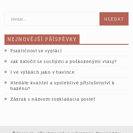
všichni
Vyhledávání
NEJNOVĚJŠÍ PŘÍSPĚVKY
Praktičnost se vyplácí
Jak zatočit se suchými a poškozenými vlasy?
I ve výškách jako v bavlnce
Hledáte kvalitní a spolehlivé příslušenství k
bazénu?
Zázrak s názvom rozkladacia posteľ