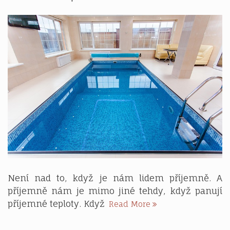
míru
do
podkroví
Není nad to, když je nám lidem příjemně. A
příjemně nám je mimo jiné tehdy, když panují
Koupat
příjemné teploty. Když
Read More
se
můžeme