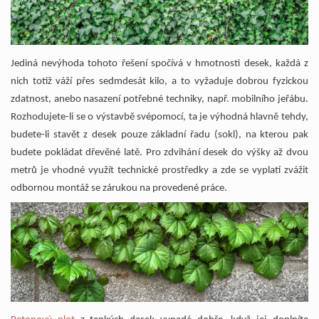
Jediná nevýhoda tohoto řešení spočívá v hmotnosti desek, každá z
nich totiž váží přes sedmdesát kilo, a to vyžaduje dobrou fyzickou
zdatnost, anebo nasazení potřebné techniky, např. mobilního jeřábu.
Rozhodujete-li se o výstavbě svépomocí, ta je výhodná hlavně tehdy,
budete-li stavět z desek pouze základní řadu (sokl), na kterou pak
budete pokládat dřevěné latě. Pro zdvihání desek do výšky až dvou
metrů je vhodné využít technické prostředky a zde se vyplatí zvážit
odbornou montáž se zárukou na provedené práce.