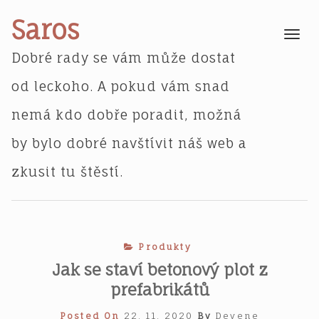
Skip
Saros
to
Toggle
navigatio
content
Dobré rady se vám může dostat
od leckoho. A pokud vám snad
nemá kdo dobře poradit, možná
by bylo dobré navštívit náš web a
zkusit tu štěstí.
Produkty
Jak se staví betonový plot z
prefabrikátů
Posted On
22. 11. 2020
By
Devene