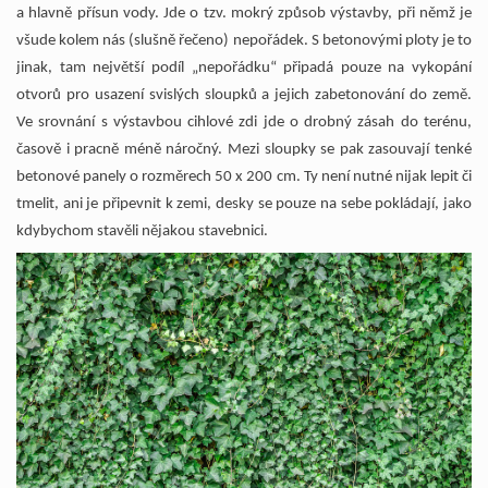
a hlavně přísun vody. Jde o tzv. mokrý způsob výstavby, při němž je
všude kolem nás (slušně řečeno) nepořádek. S betonovými ploty je to
jinak, tam největší podíl „nepořádku“ připadá pouze na vykopání
otvorů pro usazení svislých sloupků a jejich zabetonování do země.
Ve srovnání s výstavbou cihlové zdi jde o drobný zásah do terénu,
časově i pracně méně náročný. Mezi sloupky se pak zasouvají tenké
betonové panely o rozměrech 50 x 200 cm. Ty není nutné nijak lepit či
tmelit, ani je připevnit k zemi, desky se pouze na sebe pokládají, jako
kdybychom stavěli nějakou stavebnici.