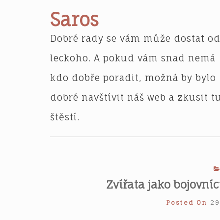
Skip
Saros
to
content
Dobré rady se vám může dostat o
leckoho. A pokud vám snad nemá
kdo dobře poradit, možná by bylo
dobré navštívit náš web a zkusit t
štěstí.
Zvířata jako bojovní
Posted On
29