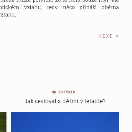
otickém vztahu, tedy něco přináší oběma
ztahu.
NEXT
NEXT
POST:
Zvířata
Jak cestovat s dětmi v letadle?