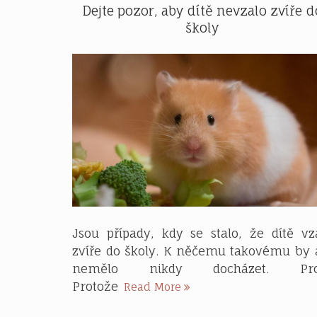
Dejte pozor, aby dítě nevzalo zvíře d
školy
Jsou případy, kdy se stalo, že dítě vz
zvíře do školy. K něčemu takovému by 
nemělo nikdy docházet. Pro
Dejte
Protože
Read More
pozor,
aby