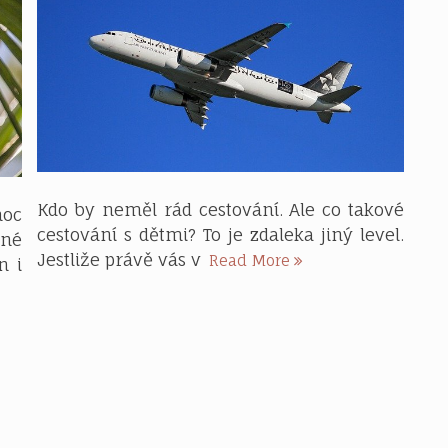
Kdo by neměl rád cestování. Ale co takové
moc
cestování s dětmi? To je zdaleka jiný level.
né
Jak
Jestliže právě vás v
Read More
n i
cestovat
s
dětmi
v
letadle?