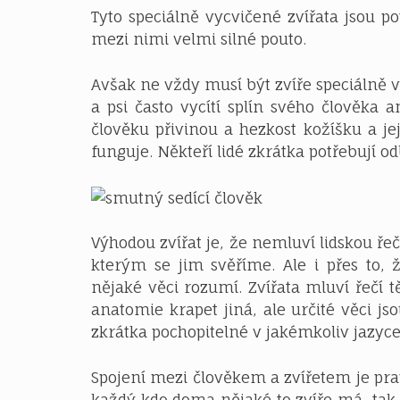
Tyto speciálně vycvičené zvířata jsou p
mezi nimi velmi silné pouto.
Avšak ne vždy musí být zvíře speciálně 
a psi často vycítí splín svého člověka 
člověku přivinou a hezkost kožíšku a jej
funguje. Někteří lidé zkrátka potřebují
Výhodou zvířat je, že nemluví lidskou řeč
kterým se jim svěříme. Ale i přes to,
nějaké věci rozumí. Zvířata mluví řečí t
anatomie krapet jiná, ale určité věci j
zkrátka pochopitelné v jakémkoliv jazyce,
Spojení mezi člověkem a zvířetem je pra
každý kdo doma nějaké to zvíře má, tak 