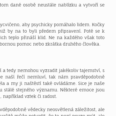
otom dané osobě neustále nablízku a vytvoří se
vycvičeno, aby psychicky pomáhalo lidem. Kočky
aniž by na to byli předem připravení. Poté se k
ich teplo přináší klid. Ne na každého však toto
 odbornou pomoc nebo zkrátka druhého člověka.
í a tedy nemohou vyzradit jakékoliv tajemství, s
 že naší řečí nemluví, tak nám pravděpodobně
ěla a my ji naštěstí také ovládáme. Sice je naše
sou stálé stejného významu. Některé emoce jsou
 například vztek či radost.
vděpodobně vědecky neosvětlená záležitost, ale
určitě může potvrdit, že to není pouze mýt, ale