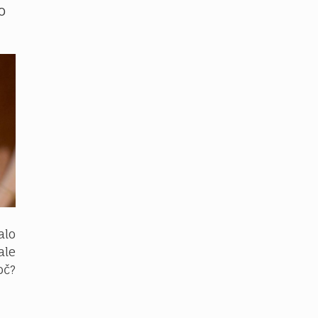
o
alo
ale
č?