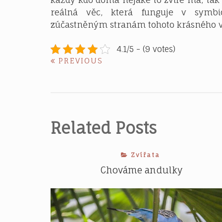
reálná věc, která funguje v symbi
zúčastněným stranám tohoto krásného v
4.1/5 - (9 votes)
Navigace
PREVIOUS
PREVIOUS
POST:
pro
příspěvek
Related Posts
Zvířata
Chováme andulky